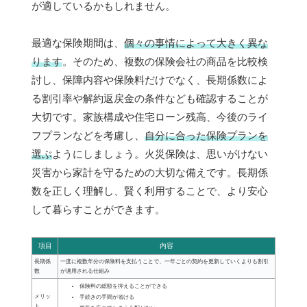
が適しているかもしれません。
最適な保険期間は、
個々の事情によって大きく異な
ります
。そのため、複数の保険会社の商品を比較検
討し、保障内容や保険料だけでなく、長期係数によ
る割引率や解約返戻金の条件なども確認することが
大切です。家族構成や住宅ローン残高、今後のライ
フプランなどを考慮し、
自分に合った保険プランを
選ぶ
ようにしましょう。火災保険は、思いがけない
災害から家計を守るための大切な備えです。長期係
数を正しく理解し、賢く利用することで、より安心
して暮らすことができます。
項目
内容
長期係
一度に複数年分の保険料を支払うことで、一年ごとの契約を更新していくよりも割引
数
が適用される仕組み
保険料の総額を抑えることができる
メリッ
手続きの手間が省ける
ト