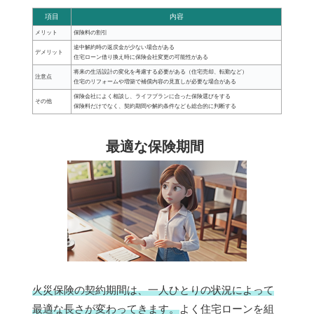
項目
内容
メリット
保険料の割引
途中解約時の返戻金が少ない場合がある
デメリット
住宅ローン借り換え時に保険会社変更の可能性がある
将来の生活設計の変化を考慮する必要がある（住宅売却、転勤など）
注意点
住宅のリフォームや増築で補償内容の見直しが必要な場合がある
保険会社によく相談し、ライフプランに合った保険選びをする
その他
保険料だけでなく、契約期間や解約条件なども総合的に判断する
最適な保険期間
火災保険の契約期間は、一人ひとりの状況によって
最適な長さが変わってきます。
よく住宅ローンを組