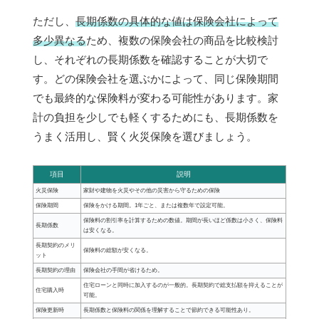
ただし、
長期係数の具体的な値は保険会社によって
多少異なる
ため、複数の保険会社の商品を比較検討
し、それぞれの長期係数を確認することが大切で
す。どの保険会社を選ぶかによって、同じ保険期間
でも最終的な保険料が変わる可能性があります。家
計の負担を少しでも軽くするためにも、長期係数を
うまく活用し、賢く火災保険を選びましょう。
項目
説明
火災保険
家財や建物を火災やその他の災害から守るための保険
保険期間
保険をかける期間。1年ごと、または複数年で設定可能。
保険料の割引率を計算するための数値。期間が長いほど係数は小さく、保険料
長期係数
は安くなる。
長期契約のメリ
保険料の総額が安くなる。
ット
長期契約の理由
保険会社の手間が省けるため。
住宅ローンと同時に加入するのが一般的。長期契約で総支払額を抑えることが
住宅購入時
可能。
保険更新時
長期係数と保険料の関係を理解することで節約できる可能性あり。