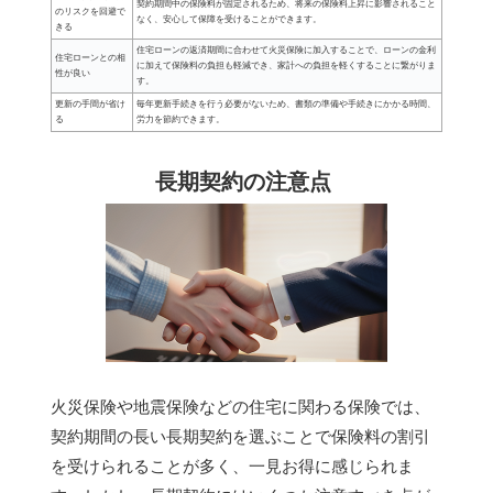
契約期間中の保険料が固定されるため、将来の保険料上昇に影響されること
のリスクを回避で
なく、安心して保障を受けることができます。
きる
住宅ローンの返済期間に合わせて火災保険に加入することで、ローンの金利
住宅ローンとの相
に加えて保険料の負担も軽減でき、家計への負担を軽くすることに繋がりま
性が良い
す。
更新の手間が省け
毎年更新手続きを行う必要がないため、書類の準備や手続きにかかる時間、
る
労力を節約できます。
長期契約の注意点
火災保険や地震保険などの住宅に関わる保険では、
契約期間の長い長期契約を選ぶことで保険料の割引
を受けられることが多く、一見お得に感じられま