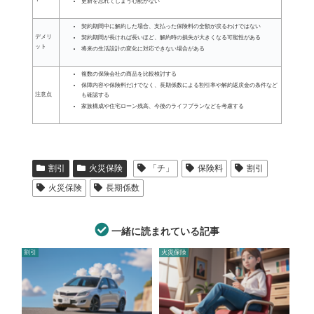
更新を忘れてしまう心配がない
契約期間中に解約した場合、支払った保険料の全額が戻るわけではない
デメリ
契約期間が長ければ長いほど、解約時の損失が大きくなる可能性がある
ット
将来の生活設計の変化に対応できない場合がある
複数の保険会社の商品を比較検討する
保障内容や保険料だけでなく、長期係数による割引率や解約返戻金の条件など
注意点
も確認する
家族構成や住宅ローン残高、今後のライフプランなどを考慮する
割引
火災保険
「チ」
保険料
割引
火災保険
長期係数
一緒に読まれている記事
割引
火災保険