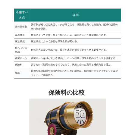
考慮すべ
詳細
き点
築年数が経つほど火災リスクが高くなり、保険料も高くなる傾向。配線や設備の
家の築年数
老朽化が原因。
家の構造
構造によって火災リスクが変わるため、構造に応じた補償内容が必要。
家族構成
家族構成によって必要な保険金額が変わる。
住んでいる
自然災害の多い地域では、風災や水災の補償を充実させる必要がある。
地域
住宅ローン
住宅ローンを組んでいる場合は、ローン残高と保険金額のバランスを考慮する。
保険料
安さだけで期間を決めるのではなく、状況に合った期間と補償内容を選ぶ。
最適な保険期間や補償内容がわからない場合は、保険会社やファイナンシャルプ
相談
ランナーに相談する。
保険料の比較