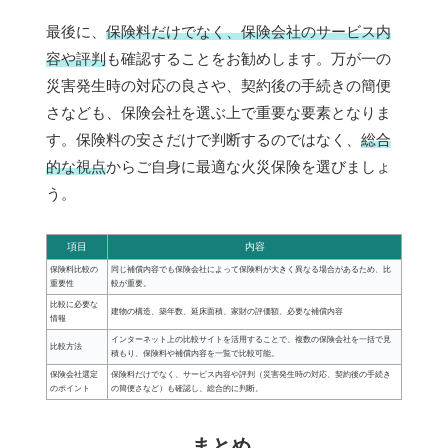
最後に、
保険料だけでなく、保険会社のサービス内
容や評判
も確認することをお勧めします。万が一の
災害発生時の対応の良さや、契約後の手続きの簡便
さなども、保険会社を選ぶ上で重要な要素となりま
す。保険料の安さだけで判断するのではなく、
総合
的な視点
からご自身に最適な火災保険を選びましょ
う。
項目
内容
保険料比較の
同じ補償内容でも保険会社によって保険料が大きく異なる場合があるため、比
重要性
較が重要。
比較に必要な
建物の構造、築年数、延床面積、家財の評価額、必要な補償内容
情報
インターネット上の比較サイトを活用することで、複数の保険会社を一括で見
比較方法
積もり、保険料や補償内容を一覧で比較可能。
保険会社選定
保険料だけでなく、サービス内容や評判（災害発生時の対応、契約後の手続き
のポイント
の簡便さなど）も確認し、総合的に判断。
まとめ