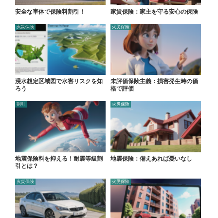
安全な車体で保険料割引！
家賃保険：家主を守る安心の保険
火災保険
火災保険
浸水想定区域図で水害リスクを知
未評価保険主義：損害発生時の価
ろう
格で評価
割引
火災保険
地震保険料を抑える！耐震等級割
地震保険：備えあれば憂いなし
引とは？
火災保険
火災保険