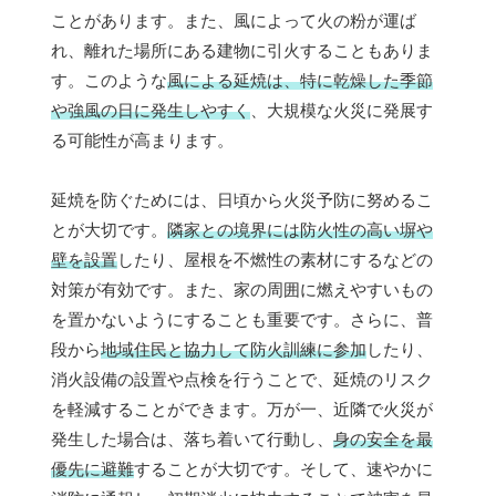
ことがあります。また、風によって火の粉が運ば
れ、離れた場所にある建物に引火することもありま
す。このような
風による延焼は、特に乾燥した季節
や強風の日に発生しやすく
、大規模な火災に発展す
る可能性が高まります。
延焼を防ぐためには、日頃から火災予防に努めるこ
とが大切です。
隣家との境界には防火性の高い塀や
壁を設置
したり、屋根を不燃性の素材にするなどの
対策が有効です。また、家の周囲に燃えやすいもの
を置かないようにすることも重要です。さらに、普
段から
地域住民と協力して防火訓練に参加
したり、
消火設備の設置や点検を行うことで、延焼のリスク
を軽減することができます。万が一、近隣で火災が
発生した場合は、落ち着いて行動し、
身の安全を最
優先に避難
することが大切です。そして、速やかに