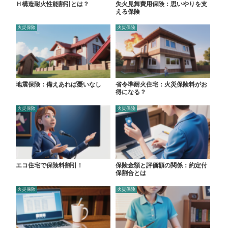
Ｈ構造耐火性能割引とは？
失火見舞費用保険：思いやりを支
える保険
火災保険
火災保険
地震保険：備えあれば憂いなし
省令準耐火住宅：火災保険料がお
得になる？
火災保険
火災保険
エコ住宅で保険料割引！
保険金額と評価額の関係：約定付
保割合とは
火災保険
火災保険