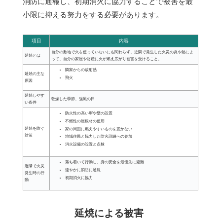
消防に通報し、初期消火に協力することで被害を最
小限に抑える努力をする必要があります。
項目
内容
自分の敷地で火を使っていないにも関わらず、近隣で発生した火災の炎や熱によ
延焼とは
って、自分の家屋や財産に火が燃え広がり被害を受けること。
隣家からの放射熱
延焼の主な
飛火
原因
延焼しやす
乾燥した季節、強風の日
い条件
防火性の高い塀や壁の設置
不燃性の屋根材の使用
延焼を防ぐ
家の周囲に燃えやすいものを置かない
対策
地域住民と協力した防火訓練への参加
消火設備の設置と点検
落ち着いて行動し、身の安全を最優先に避難
近隣で火災
速やかに消防に通報
発生時の行
初期消火に協力
動
延焼による被害