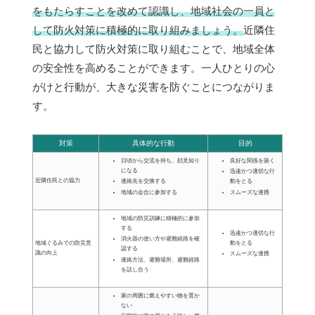
をもたらすことを改めて認識し、地域社会の一員と
して防火対策に積極的に取り組みましょう。
近隣住
民と協力して防火対策に取り組むことで、地域全体
の安全性を高めることができます。一人ひとりの心
がけと行動が、大きな災害を防ぐことにつながりま
す。
対策
具体的な行動
目的
日頃から交流を持ち、顔見知り
良好な関係を築く
になる
迅速かつ適切な行
近隣住民との協力
連絡先を交換する
動をとる
地域の会合に参加する
スムーズな連携
地域の防災訓練に積極的に参加
する
迅速かつ適切な行
消火器の使い方や避難経路を確
動をとる
地域ぐるみでの防災意
認する
識の向上
スムーズな連携
連絡方法、避難場所、避難経路
を話し合う
家の周囲に燃えやすい物を置か
ない