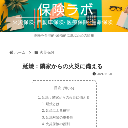
保険を合理的･経済的に選ぶための情報
ホーム
火災保険
延焼：隣家からの火災に備える
2024.11.20
目次
延焼：隣家からの火災に備える
延焼とは
延焼による被害
延焼対策の重要性
火災保険の役割