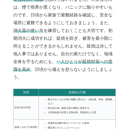
は、煙で視界が悪くなり、パニックに陥りやすいも
のです。日頃から家族で避難経路を確認し、安全な
場所に避難できるようにしておきましょう。また、
消火器の使い方
を練習しておくことも大切です。初
期消火に成功すれば、延焼を防ぎ、被害を最小限に
抑えることができるかもしれません。延焼は決して
他人事ではありません。自分の家だけでなく、地域
全体を守るためにも、
一人ひとりが延焼対策への意
識を高め
、日頃から備えを怠らないようにしましょ
う。
対策
具体的な行動
燃えやすいものを家の周囲に置かない（枯れ葉、木材、新聞紙
など）
自宅の防火対策
防火性の高い素材を壁や屋根に使用する
火災報知器の設置と定期点検、電池切れに注意
地域防災訓練や防火パトロールへの参加
地域ぐるみでの延焼対
隣近所とのコミュニケーション