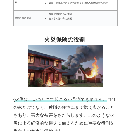
策
隣家との境界に防火壁の設置（自治体の補助制度の確認）
家族で避難経路の確認
避難経路の確認
消火器の使い方の練習
火災保険の役割
{
火災は、いつどこで起こるか予測できません。
自分
の家だけでなく、近隣の住宅にまで燃え広がること
もあり、甚大な被害をもたらします。このような火
災による経済的な損失に備えるために重要な役割を
果たすのが火災保険です。