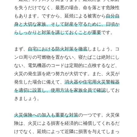
を失うだけでなく、最悪の場合、命を落とす危険性
もあります。ですから、延焼による被害から
自分自
身と大切な家族、そして財産を守るために、日頃か
らしっかりと対策を講じておくことが重要
です。
まず、
自宅における防火対策を徹底
しましょう。コ
ンロ周りの可燃物を置かない、寝たばこは絶対にし
ない、電気機器のコードは定期的に点検するなど、
火災の発生源を絶つ努力が大切です。また、火災が
発生した場合に備えて、
消火器や住宅用火災警報器
を適切に設置し、使用方法を家族全員で確認
してお
きましょう。
火災保険への加入も重要な対策
の一つです。火災保
険は、火災による損害を経済的に補償してくれるだ
けでなく、延焼によって近隣に損害を与えてしまっ