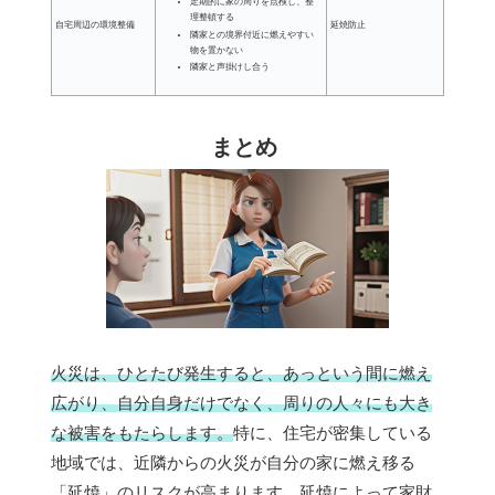
定期的に家の周りを点検し、整
理整頓する
自宅周辺の環境整備
延焼防止
隣家との境界付近に燃えやすい
物を置かない
隣家と声掛けし合う
まとめ
火災は、ひとたび発生すると、あっという間に燃え
広がり、自分自身だけでなく、周りの人々にも大き
な被害をもたらします。
特に、住宅が密集している
地域では、近隣からの火災が自分の家に燃え移る
「延焼」のリスクが高まります。延焼によって家財