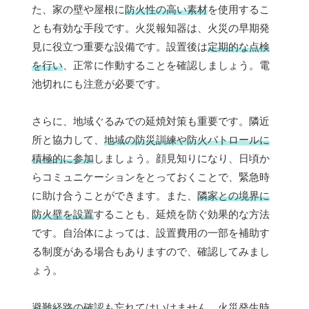
た、家の壁や屋根に
防火性の高い素材
を使用するこ
とも有効な手段です。火災報知器は、火災の早期発
見に役立つ重要な設備です。設置後は
定期的な点検
を行い
、正常に作動することを確認しましょう。電
池切れにも注意が必要です。
さらに、地域ぐるみでの延焼対策も重要です。隣近
所と協力して、
地域の防災訓練や防火パトロールに
積極的に参加
しましょう。顔見知りになり、日頃か
らコミュニケーションをとっておくことで、緊急時
に助け合うことができます。また、
隣家との境界に
防火壁を設置
することも、延焼を防ぐ効果的な方法
です。自治体によっては、設置費用の一部を補助す
る制度がある場合もありますので、確認してみまし
ょう。
避難経路の確認
も忘れてはいけません。火災発生時