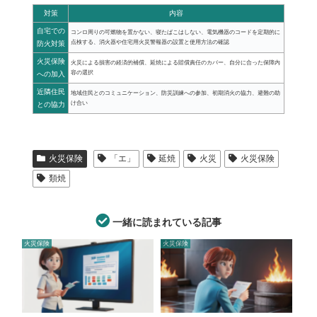
対策
内容
自宅での
コンロ周りの可燃物を置かない、寝たばこはしない、電気機器のコードを定期的に
点検する、消火器や住宅用火災警報器の設置と使用方法の確認
防火対策
火災保険
火災による損害の経済的補償、延焼による賠償責任のカバー、自分に合った保障内
容の選択
への加入
近隣住民
地域住民とのコミュニケーション、防災訓練への参加、初期消火の協力、避難の助
け合い
との協力
火災保険
「エ」
延焼
火災
火災保険
類焼
一緒に読まれている記事
火災保険
火災保険