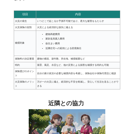
項目
内容
火災の発生
いつどこで起こるか予測不可能であり、甚大な被害をもたらす
火災保険の役割
火災による経済的な損失に備える
建物再建費用
家財道具購入費用
補償対象
仮住まい費用
近隣住宅への延焼による賠償責任
保険料の決定要因
建物の構造、築年数、所在地、補償範囲など
特約
落雷、風災、水災など、他の災害による損害を補償する特約も可能
保険選びのポイン
自分の家の状況や必要な補償内容を考慮し、保険会社や保険代理店に相談
ト
火災保険のメリッ
万が一の火災に備え、経済的な不安を軽減し、安心して生活を送ることがで
ト
きる
近隣との協力