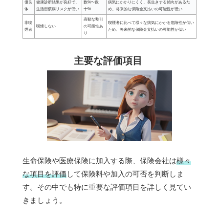
優良
健康診断結果が良好で、
数%〜数
病気にかかりにくく、長生きする傾向があるた
体
生活習慣病リスクが低い
十%
め、将来的な保険金支払いの可能性が低い
高額な割引
非喫
喫煙者に比べて様々な病気にかかる危険性が低い
喫煙しない
の可能性あ
煙者
ため、将来的な保険金支払いの可能性が低い
り
主要な評価項目
生命保険や医療保険に加入する際、保険会社は
様々
な項目を評価
して保険料や加入の可否を判断しま
す。その中でも特に重要な評価項目を詳しく見てい
きましょう。