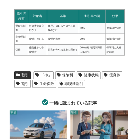
割引の
対象者
基準
割引率の例
効果
種類
優良体割
健康状態が良
血圧、コレステロール値、
10%
保険料の節約
引
好な人
BMIなど
非喫煙割
喫煙しない人
喫煙の有無
10%
保険料の節約
引
優良体かつ非
20% (例: 年間10万円
保険料の大幅
併用
両方の割引の基準を満たす
喫煙者
→8万円)
な節約
割引
「ゆ」
保険料
健康状態
優良体
割引
生命保険
非喫煙割引
一緒に読まれている記事
割引
割引