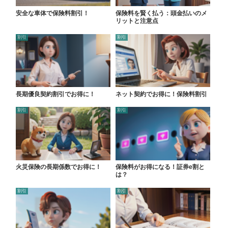
安全な車体で保険料割引！
保険料を賢く払う：頭金払いのメ
リットと注意点
割引
割引
長期優良契約割引でお得に！
ネット契約でお得に！保険料割引
割引
割引
火災保険の長期係数でお得に！
保険料がお得になる！証券e割と
は？
割引
割引