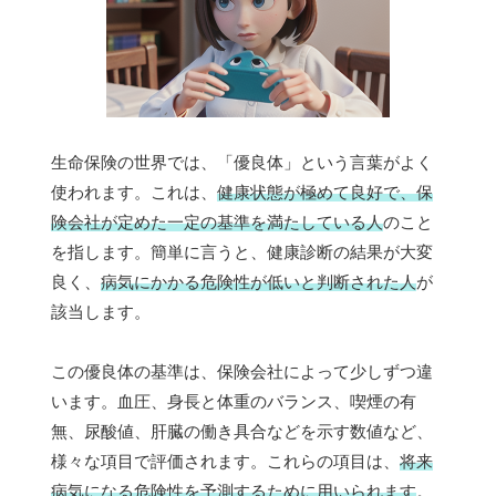
生命保険の世界では、「優良体」という言葉がよく
使われます。これは、
健康状態が極めて良好で、保
険会社が定めた一定の基準を満たしている人
のこと
を指します。簡単に言うと、健康診断の結果が大変
良く、
病気にかかる危険性が低いと判断された人
が
該当します。
この優良体の基準は、保険会社によって少しずつ違
います。血圧、身長と体重のバランス、喫煙の有
無、尿酸値、肝臓の働き具合などを示す数値など、
様々な項目で評価されます。これらの項目は、
将来
病気になる危険性を予測するために用いられます
。