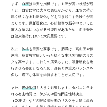
まず、
血圧
は重要な指標です。血圧が高い状態が続
くと、血管に常に大きな負担がかかり、血管の壁が
厚く硬くなる動脈硬化などを引き起こす危険性が高
まります。動脈硬化は、心筋梗塞や脳卒中といった
重大な病気につながる可能性があるため、血圧管理
は健康維持において大変重要です。
次に、
体格
も重要な要素です。肥満は、高血圧や糖
尿病、脂質異常症といった様々な生活習慣病のリス
クを高めます。これらの病気もまた、動脈硬化を進
行させる要因となるため、身長と体重のバランスを
保ち、適正な体重を維持することが大切です。
また、
喫煙習慣
も大きく影響します。タバコに含ま
れる有害物質は、肺がんや慢性閉塞性肺疾患
（COPD）などの呼吸器疾患のリスクを大幅に高め
ます。さらに、血管を収縮させる作用もあるため、