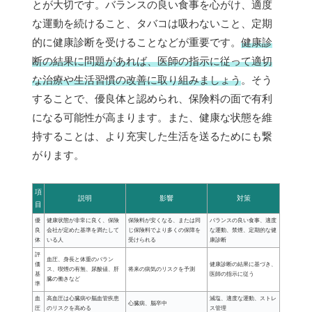
とが大切です。バランスの良い食事を心がけ、適度
な運動を続けること、タバコは吸わないこと、定期
的に健康診断を受けることなどが重要です。
健康診
断の結果に問題があれば、医師の指示に従って適切
な治療や生活習慣の改善に取り組みましょう
。そう
することで、優良体と認められ、保険料の面で有利
になる可能性が高まります。また、健康な状態を維
持することは、より充実した生活を送るためにも繋
がります。
項
説明
影響
対策
目
優
健康状態が非常に良く、保険
保険料が安くなる、または同
バランスの良い食事、適度
良
会社が定めた基準を満たして
じ保険料でより多くの保障を
な運動、禁煙、定期的な健
体
いる人
受けられる
康診断
評
血圧、身長と体重のバラン
価
健康診断の結果に基づき、
ス、喫煙の有無、尿酸値、肝
将来の病気のリスクを予測
基
医師の指示に従う
臓の働きなど
準
血
高血圧は心臓病や脳血管疾患
減塩、適度な運動、ストレ
心臓病、脳卒中
圧
のリスクを高める
ス管理