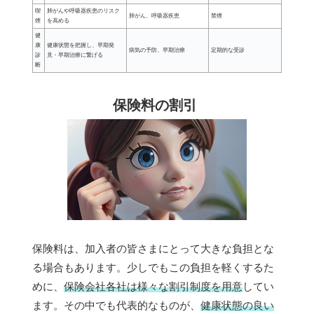
喫
肺がんや呼吸器疾患のリスク
肺がん、呼吸器疾患
禁煙
煙
を高める
健
康
健康状態を把握し、早期発
病気の予防、早期治療
定期的な受診
診
見・早期治療に繋げる
断
保険料の割引
保険料は、加入者の皆さまにとって大きな負担とな
る場合もあります。少しでもこの負担を軽くするた
めに、
保険会社各社は様々な割引制度を用意
してい
ます。その中でも代表的なものが、
健康状態の良い