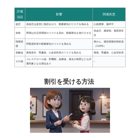
評価
影響
関連疾患
項目
血圧
高血圧は血管に負担をかけ、動脈硬化のリスクを高める
心筋梗塞、脳卒中
高血圧、糖尿病、脂質異常
体格
肥満は生活習慣病のリスクを高め、動脈硬化を進行させる
症
喫煙習
肺がん、慢性閉塞性肺疾患
呼吸器疾患や動脈硬化のリスクを高める
慣
（COPD）
尿酸値
痛風発作、腎臓病、心血管疾患のリスクを高める
痛風、腎臓病、心血管疾患
コレステロール値、肝機能、血糖値、過去の病歴なども評
その他
–
価対象となる場合あり
割引を受ける方法