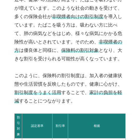
が増えています。このような社会の動きを受けて、
多くの保険会社が
非喫煙者向けの割引制度
を導入し
ています。たばこを吸う方は、吸わない方に比べ
て、肺の病気などをはじめ、様々な病気にかかる危
険性が高いとされています。そのため、
非喫煙者の
方
は優良体と同様に、
保険料の割引対象
となり、大
きな割引を受けられる可能性が高くなっています。
このように、保険料の割引制度は、加入者の健康状
態や生活習慣を反映したものです。健康に心がけ、
割引制度をうまく活用
することで、
家計の負担を軽
減
することにつながります。
割
引
認定基準
割引率
根拠
対
象