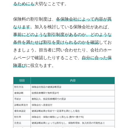
るためにも
大切なことです。
保険料の割引制度は、
各保険会社によって内容が異
なります
。加入を検討している保険会社があれば、
事前にどのような割引制度があるのか、どのような
条件を満たせば割引を受けられるのかを確認
してお
きましょう。担当者に問い合わせたり、会社のホー
ムページで確認したりすることで、
自分に合った保
険選び
に役立ちます。
項目
内容
割引方法
保険会社指定の健康診断受診
健康診断
提携医療機関で無料受診可
手続き
書類記入、指定医療機関での受診
診断結果送付
保険会社へ直接送付
優良体認定
健康診断結果が良好で一定基準を満たした場合
割引率
保険会社・保険の種類により異なる (数%〜数十%)
注意点
健康診断結果によっては割引なし、保険料増加、加入拒否の可能性あり