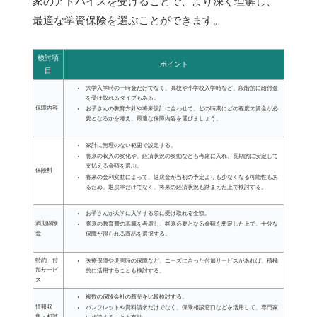
家のアドバイスを受けることで、より深く理解し、
最適な学資保険を選ぶことができます。
検討項
ポイント
目
大学入学時の一時金だけでなく、高校や小学校入学時など、段階的に給付金
を受け取れるタイプもある。
保障内容
お子さんの教育方針や将来設計に合わせて、どの時期にどの程度の資金が必
要となるかを考え、最適な保障内容を選びましょう。
家計に無理のない範囲で設定する。
将来の収入の変化や、経済状況の変動なども考慮に入れ、長期的に安定して
支払える金額を選ぶ。
保険料
将来の金利変動によって、返戻金が当初の予定よりも少なくなる可能性もあ
るため、返戻率だけでなく、将来の経済状況も踏まえた上で検討する。
お子さんが大学に入学する際に受け取れる金額。
満期保険
将来の教育費の高騰を考慮し、将来必要となる金額を想定した上で、十分な
金
保障が得られる商品を選択する。
特約・付
医療保障や災害時の保障など、ニーズに合った付加サービスがあれば、積極
加サービ
的に活用することも検討する。
ス
複数の保険会社の商品を比較検討する。
情報収
パンフレットや資料請求だけでなく、保険相談窓口などを活用して、専門家
集・相談