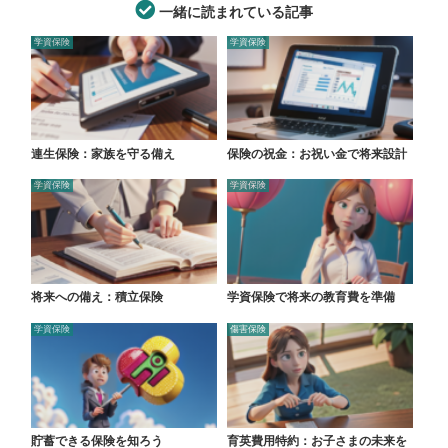
一緒に読まれている記事
学資保険
学資保険
連生保険：家族を守る備え
保険の祝金：お祝い金で将来設計
学資保険
学資保険
将来への備え：積立保険
学資保険で将来の教育費を準備
学資保険
傷害保険
貯蓄できる保険を知ろう
育英費用特約：お子さまの未来を