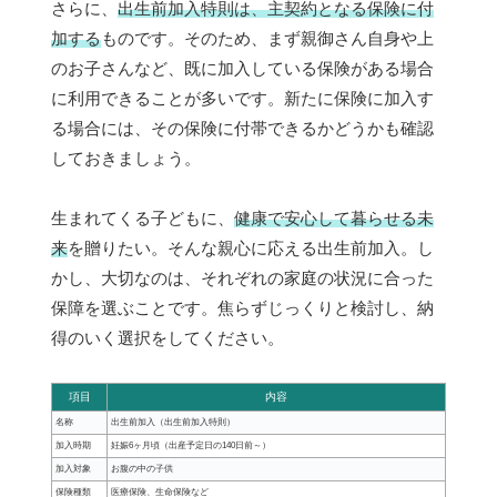
さらに、
出生前加入特則は、主契約となる保険に付
加する
ものです。そのため、まず親御さん自身や上
のお子さんなど、既に加入している保険がある場合
に利用できることが多いです。新たに保険に加入す
る場合には、その保険に付帯できるかどうかも確認
しておきましょう。
生まれてくる子どもに、
健康で安心して暮らせる未
来
を贈りたい。そんな親心に応える出生前加入。し
かし、大切なのは、それぞれの家庭の状況に合った
保障を選ぶことです。焦らずじっくりと検討し、納
得のいく選択をしてください。
項目
内容
名称
出生前加入（出生前加入特則）
加入時期
妊娠6ヶ月頃（出産予定日の140日前～）
加入対象
お腹の中の子供
保険種類
医療保険、生命保険など