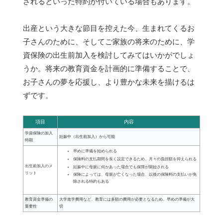
されるといった特約が付いている場合もあります。
出産という大きな節目を控えた今、生まれてくるお
子さんのために、そしてご家族の将来のために、学
資保険の出生前加入を検討してみてはいかがでしょ
うか。将来の教育資金を計画的に準備することで、
お子さんの夢を応援し、より豊かな未来を描けるは
ずです。
項目
内容
学資保険の加入
妊娠中（出生前加入）から可能
時期
早めに準備を始められる
保険料の支払期間を長く設定できるため、月々の負担額を抑えられる
出生前加入のメ
妊娠中に母親に何かあった場合でも保障が開始される
リット
保険によっては、母親が亡くなった場合、以後の保険料の支払いが免
除される特約もある
教育資金準備の
大学進学費用など、教育には多額の費用が必要となるため、早めの準備が大
重要性
切