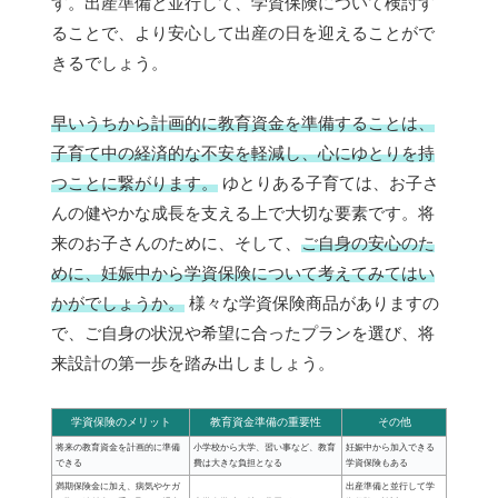
す。出産準備と並行して、学資保険について検討す
ることで、より安心して出産の日を迎えることがで
きるでしょう。
早いうちから計画的に教育資金を準備することは、
子育て中の経済的な不安を軽減し、心にゆとりを持
つことに繋がります。
ゆとりある子育ては、お子さ
んの健やかな成長を支える上で大切な要素です。将
来のお子さんのために、そして、
ご自身の安心のた
めに、妊娠中から学資保険について考えてみてはい
かがでしょうか。
様々な学資保険商品がありますの
で、ご自身の状況や希望に合ったプランを選び、将
来設計の第一歩を踏み出しましょう。
学資保険のメリット
教育資金準備の重要性
その他
将来の教育資金を計画的に準備
小学校から大学、習い事など、教育
妊娠中から加入できる
できる
費は大きな負担となる
学資保険もある
満期保険金に加え、病気やケガ
出産準備と並行して学