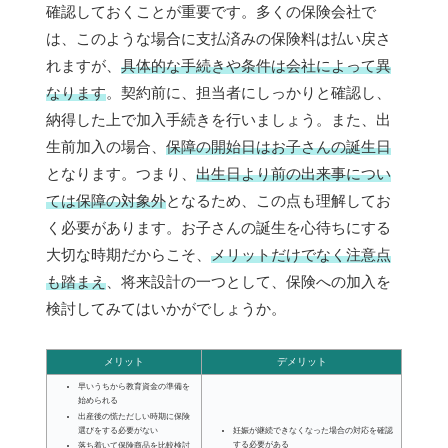
確認しておくことが重要です。多くの保険会社で
は、このような場合に支払済みの保険料は払い戻さ
れますが、
具体的な手続きや条件は会社によって異
なります
。契約前に、担当者にしっかりと確認し、
納得した上で加入手続きを行いましょう。また、出
生前加入の場合、
保障の開始日はお子さんの誕生日
となります。つまり、
出生日より前の出来事につい
ては保障の対象外
となるため、この点も理解してお
く必要があります。お子さんの誕生を心待ちにする
大切な時期だからこそ、
メリットだけでなく注意点
も踏まえ
、将来設計の一つとして、保険への加入を
検討してみてはいかがでしょうか。
メリット
デメリット
早いうちから教育資金の準備を
始められる
出産後の慌ただしい時期に保険
選びをする必要がない
妊娠が継続できなくなった場合の対応を確認
する必要がある
落ち着いて保険商品を比較検討