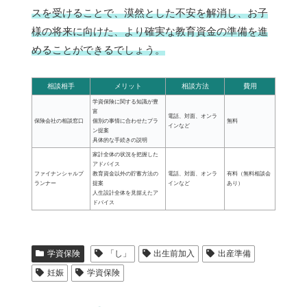
スを受けることで、漠然とした不安を解消し、お子
様の将来に向けた、より確実な教育資金の準備を進
めることができるでしょう。
相談相手
メリット
相談方法
費用
学資保険に関する知識が豊
富
電話、対面、オンラ
保険会社の相談窓口
個別の事情に合わせたプラ
無料
インなど
ン提案
具体的な手続きの説明
家計全体の状況を把握した
アドバイス
ファイナンシャルプ
教育資金以外の貯蓄方法の
電話、対面、オンラ
有料（無料相談会
ランナー
提案
インなど
あり）
人生設計全体を見据えたア
ドバイス
学資保険
「し」
出生前加入
出産準備
妊娠
学資保険