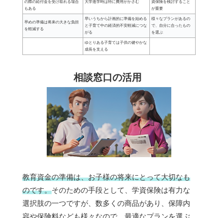
の際の給付金を受け取れる場合
大学進学時は特に費用がかさむ
資保険を検討すること
もある
が重要
早いうちから計画的に準備を始める
様々なプランがあるの
早めの準備は将来の大きな負担
と子育て中の経済的不安軽減につな
で、自分に合ったもの
を軽減する
がる
を選ぶ
ゆとりある子育ては子供の健やかな
成長を支える
相談窓口の活用
教育資金の準備は、お子様の将来にとって大切なも
のです。
そのための手段として、学資保険は有力な
選択肢の一つですが、数多くの商品があり、保障内
容や保険料なども様々なので、最適なプランを選ぶ