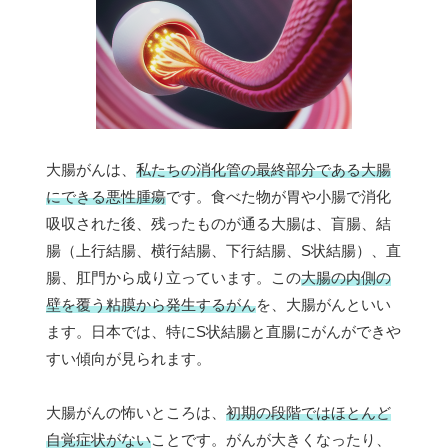
大腸がんは、
私たちの消化管の最終部分である大腸
にできる悪性腫瘍
です。食べた物が胃や小腸で消化
吸収された後、残ったものが通る大腸は、盲腸、結
腸（上行結腸、横行結腸、下行結腸、S状結腸）、直
腸、肛門から成り立っています。この
大腸の内側の
壁を覆う粘膜から発生するがん
を、大腸がんといい
ます。日本では、特にS状結腸と直腸にがんができや
すい傾向が見られます。
大腸がんの怖いところは、
初期の段階ではほとんど
自覚症状がない
ことです。がんが大きくなったり、