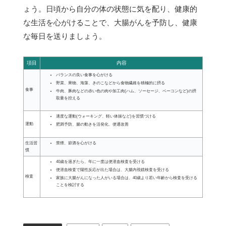
ょう。日頃から自分の体の状態に気を配り、健康的
な生活を心がけることで、大腸がんを予防し、健康
な毎日を送りましょう。
項目
内容
バランスの良い食事を心がける
野菜、果物、海藻、きのこなどから食物繊維を積極的に摂る
食事
牛肉、豚肉などの赤い色の肉や加工肉(ハム、ソーセージ、ベーコンなど)の摂
取量を控える
適度な運動(ウォーキング、軽い体操など)を習慣づける
運動
肥満予防、腸の動きを活発化、便通改善
生活習
禁煙、節酒を心がける
慣
40歳を過ぎたら、年に一度は便潜血検査を受ける
便潜血検査で陽性反応が出た場合は、大腸内視鏡検査を受ける
検査
家族に大腸がんになった人がいる場合は、40歳より若い年齢から検査を受ける
ことを検討する