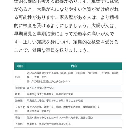
伝的な要因も考える必要があります。遺伝子に変化
があると、大腸がんになりやすい体質が受け継がれ
る可能性があります。家族歴がある人は、より積極
的に検査を受けるようにしましょう。大腸がんは、
早期発見と早期治療によって治癒率の高いがんで
す。正しい知識を身につけ、定期的な検査を受ける
ことで、健康な毎日を送りましょう。
項目
内容
消化管の最終部分である大腸（盲腸、結腸（上行結腸、横行結腸、下行結腸、S状結
部位
腸）、直腸、肛門）
特にS状結腸と直腸にがんができやすい
初期症状
ほとんど自覚症状がない
検査
定期的な検査が早期発見・早期治療に重要
治療法
早期発見の場合、手術でがんを取り除くことが可能
リスク要
食生活の変化、運動不足、肥満、肉類中心の食事、食物繊維の不足
因
遺伝的要因（家族歴）
予防
野菜や果物を中心としたバランスの取れた食事、適度な運動
その他
早期発見・早期治療で治癒率の高いがん