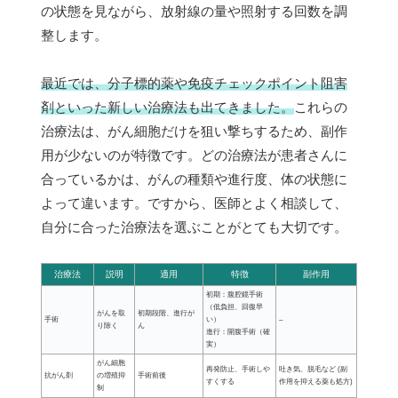
の状態を見ながら、放射線の量や照射する回数を調
整します。
最近では、分子標的薬や免疫チェックポイント阻害
剤といった新しい治療法も出てきました。
これらの
治療法は、がん細胞だけを狙い撃ちするため、副作
用が少ないのが特徴です。どの治療法が患者さんに
合っているかは、がんの種類や進行度、体の状態に
よって違います。ですから、医師とよく相談して、
自分に合った治療法を選ぶことがとても大切です。
治療法
説明
適用
特徴
副作用
初期：腹腔鏡手術
（低負担、回復早
がんを取
初期段階、進行が
手術
い）
–
り除く
ん
進行：開腹手術（確
実）
がん細胞
再発防止、手術しや
吐き気、脱毛など (副
抗がん剤
の増殖抑
手術前後
すくする
作用を抑える薬も処方)
制