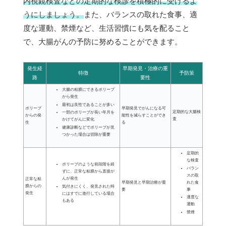
内視鏡検査などの定期的な検診を積極的に受けるよ
うにしましょう。
また、バランスの取れた食事、適
度な運動、禁煙など、生活習慣にも気を配ること
で、大腸がんの予防に努めることができます。
発生経
早期発見・治療の重
特徴
予防策
路
要性
大腸の粘膜にできるポリープ
から発生
最初は良性であることが多い
ポリープ
早期発見でがんになる可
定期的な大腸検
一部のポリープが長い年月を
からの発
能性を減らすことができ
査
かけてがんに変化
生
る
健康診断などでポリープが見
つかった場合は切除が重要
定期的
な検査
ポリープのような前段階を経
バラン
ずに、正常な粘膜から直接が
スの取
んが発生
正常な粘
早期発見と早期治療が重
れた食
膜からの
気付きにくく、発見された時
要
事
発生
にはすでに進行している場合
適度な
もある
運動
禁煙