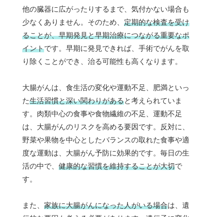
他の臓器に広がったりするまで、気付かない場合も
少なくありません。そのため、
定期的な検査を受け
ることが、早期発見と早期治療につながる重要なポ
イント
です。早期に発見できれば、手術でがんを取
り除くことができ、治る可能性も高くなります。
大腸がんは、食生活の変化や運動不足、肥満といっ
た
生活習慣と深い関わりがある
と考えられていま
す。肉類中心の食事や食物繊維の不足、運動不足
は、大腸がんのリスクを高める要因です。反対に、
野菜や果物を中心としたバランスの取れた食事や適
度な運動は、大腸がん予防に効果的です。毎日の生
活の中で、
健康的な習慣を維持することが大切
で
す。
また、
家族に大腸がんになった人がいる場合
は、遺