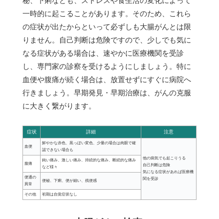
秘、下痢なども、ストレスや食生活の変化によって
一時的に起こることがあります。そのため、これら
の症状が出たからといって必ずしも大腸がんとは限
りません。自己判断は危険ですので、少しでも気に
なる症状がある場合は、速やかに医療機関を受診
し、専門家の診察を受けるようにしましょう。特に
血便や腹痛が続く場合は、放置せずにすぐに病院へ
行きましょう。早期発見・早期治療は、がんの克服
に大きく繋がります。
症状
詳細
注意
鮮やかな赤色、黒っぽい変色、少量の場合は肉眼で確
血便
認できない場合も
他の病気でも起こりうる
鈍い痛み、激しい痛み、持続的な痛み、断続的な痛み
腹痛
自己判断は危険
など様々
気になる症状があれば医療機
便通の
関を受診
便秘、下痢、便が細い、残便感
異常
その他
初期は自覚症状なし