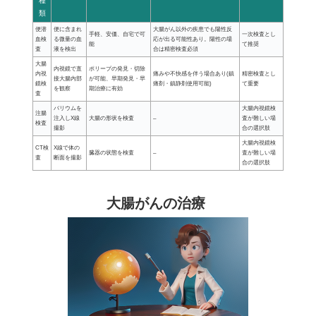
種
類
便潜
便に含まれ
大腸がん以外の疾患でも陽性反
手軽、安価、自宅で可
一次検査とし
血検
る微量の血
応が出る可能性あり。陽性の場
能
て推奨
査
液を検出
合は精密検査必須
大腸
内視鏡で直
ポリープの発見・切除
内視
痛みや不快感を伴う場合あり(鎮
精密検査とし
接大腸内部
が可能、早期発見・早
鏡検
痛剤・鎮静剤使用可能)
て重要
を観察
期治療に有効
査
バリウムを
大腸内視鏡検
注腸
注入しX線
大腸の形状を検査
–
査が難しい場
検査
撮影
合の選択肢
大腸内視鏡検
CT検
X線で体の
臓器の状態を検査
–
査が難しい場
査
断面を撮影
合の選択肢
大腸がんの治療