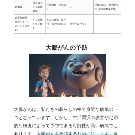
放射線で
手術困難、再発防
皮膚の赤み、倦怠感な
放射線
がん細胞
–
止
ど (量や回数を調整)
破壊
分子標的薬
がん細胞
がんの種類、進行
免疫チェック
を狙い撃
度、体の状態によ
副作用が少ない
–
ポイント阻害
ち
る
剤
大腸がんの予防
大腸がんは、私たちの暮らしの中で身近な病気の一
つとなっています。しかし、生活習慣の改善や定期
的な検査によって予防できる可能性が高い病気でも
あります。
大腸がんを予防するためには、まず、毎