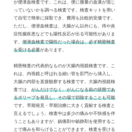
が便潜血検査です。これは、便に微量の血液が混じ
っていないかを調べる検査です。検査キットを用い
て自宅で簡単に採取でき、費用も比較的安価です。
ただし、便潜血検査は、大腸がん以外にも、痔や炎
症性腸疾患などでも陽性反応が出る可能性がありま
す。
便潜血検査で陽性だった場合は、必ず精密検査
を受ける必要
があります。
精密検査の代表的なものが大腸内視鏡検査です。こ
れは、内視鏡と呼ばれる細い管を肛門から挿入し、
大腸の内部を直接観察する検査です。大腸内視鏡検
査では、
がんだけでなく、がんになる前の状態であ
るポリープを発見し、その場で切除することも可能
です。早期発見・早期治療に大きく貢献する検査と
言えるでしょう。検査中は多少の痛みや不快感を伴
うこともありますが、鎮痛剤や鎮静剤を使用するこ
とで痛みを和らげることができます。検査を受ける