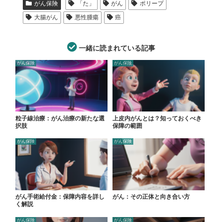
がん保険
「た」
がん
ポリープ
大腸がん
悪性腫瘍
癌
一緒に読まれている記事
がん保険
がん保険
粒子線治療：がん治療の新たな選
上皮内がんとは？知っておくべき
択肢
保障の範囲
がん保険
がん保険
がん手術給付金：保障内容を詳し
がん：その正体と向き合い方
く解説
がん保険
がん保険