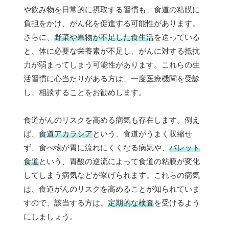
や飲み物を日常的に摂取する習慣も、食道の粘膜に
負担をかけ、がん化を促進する可能性があります。
さらに、
野菜や果物が不足した食生活
を送っている
と、体に必要な栄養素が不足し、がんに対する抵抗
力が弱まってしまう可能性があります。これらの生
活習慣に心当たりがある方は、一度医療機関を受診
し、相談することをお勧めします。
食道がんのリスクを高める病気も存在します。例え
ば、
食道アカラシア
という、食道がうまく収縮せ
ず、食べ物が胃に流れにくくなる病気や、
バレット
食道
という、胃酸の逆流によって食道の粘膜が変化
してしまう病気などが挙げられます。これらの病気
は、食道がんのリスクを高めることが知られていま
すので、該当する方は、
定期的な検査
を受けるよう
にしましょう。