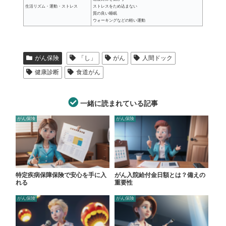
生活リズム・運動・ストレス
ストレスをため込まない
質の良い睡眠
ウォーキングなどの軽い運動
がん保険
「し」
がん
人間ドック
健康診断
食道がん
一緒に読まれている記事
がん保険
がん保険
特定疾病保障保険で安心を手に入
がん入院給付金日額とは？備えの
れる
重要性
がん保険
がん保険