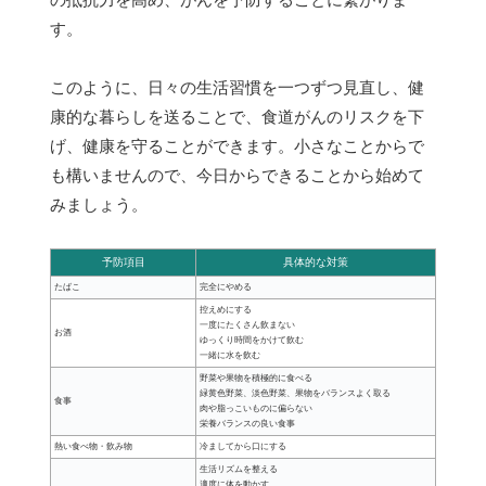
す。
このように、日々の生活習慣を一つずつ見直し、健
康的な暮らしを送ることで、食道がんのリスクを下
げ、健康を守ることができます。小さなことからで
も構いませんので、今日からできることから始めて
みましょう。
予防項目
具体的な対策
たばこ
完全にやめる
控えめにする
一度にたくさん飲まない
お酒
ゆっくり時間をかけて飲む
一緒に水を飲む
野菜や果物を積極的に食べる
緑黄色野菜、淡色野菜、果物をバランスよく取る
食事
肉や脂っこいものに偏らない
栄養バランスの良い食事
熱い食べ物・飲み物
冷ましてから口にする
生活リズムを整える
適度に体を動かす