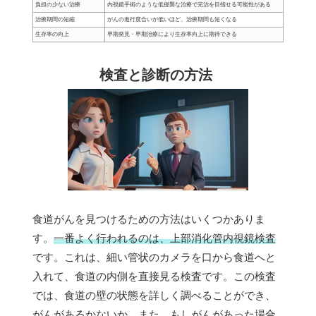
負担の少ない治療
内視鏡手術のような低侵襲な治療で完治を目指せる可能性がある
治療期間の短縮
がんの進行度合いが低いほど、治療期間も短くなる
生存率の向上
早期発見・早期治療により生存率向上に期待できる
検査と診断の方法
食道がんを見つけるための方法はいくつかありま
す。
一番よく行われるのは、上部消化管内視鏡検査
です。これは、細い管状のカメラを口から食道へと
入れて、食道の内側を直接見る検査です。この検査
では、食道の壁の状態を詳しく調べることができ、
がんがあるかないか、また、もしがんがあった場合