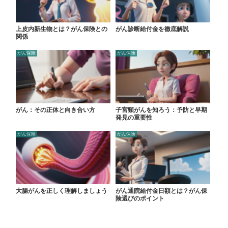
上皮内新生物とは？がん保険との
がん診断給付金を徹底解説
関係
がん保険
がん保険
がん：その正体と向き合い方
子宮頸がんを知ろう：予防と早期
発見の重要性
がん保険
がん保険
大腸がんを正しく理解しましょう
がん通院給付金日額とは？がん保
険選びのポイント