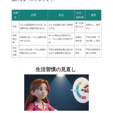
治療
欠点・
説明
利点
適用
法
副作用
体への負
がんを直接切除する方法。内
がんを直接取り除く効果的
早期がん、進行
手術
担が大き
視鏡手術と開腹手術がある。
な方法
がん
い
放射
体への負担は比較的少な
放射線を使ってがん細胞を破
皮膚炎、
手術の前後、手
線治
い、がんの縮小や再発の予
壊する方法。
倦怠感
術が難しい場合
療
防
抗が
抗がん剤を使ってがん細胞の
手術や放射線治療と組み合
吐き気、
手術や放射線治
ん剤
増殖を抑える方法。
わせて治療効果を高める
脱毛
療との併用
治療
生活習慣の見直し