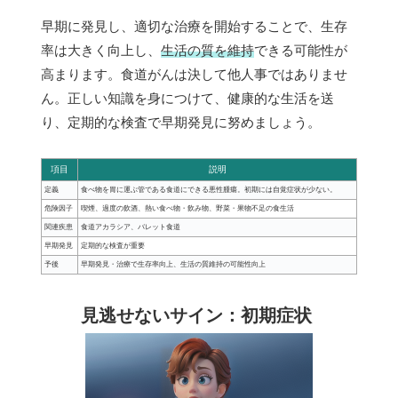
早期に発見し、適切な治療を開始することで、生存
率は大きく向上し、
生活の質を維持
できる可能性が
高まります。食道がんは決して他人事ではありませ
ん。正しい知識を身につけて、健康的な生活を送
り、定期的な検査で早期発見に努めましょう。
項目
説明
定義
食べ物を胃に運ぶ管である食道にできる悪性腫瘍。初期には自覚症状が少ない。
危険因子
喫煙、過度の飲酒、熱い食べ物・飲み物、野菜・果物不足の食生活
関連疾患
食道アカラシア、バレット食道
早期発見
定期的な検査が重要
予後
早期発見・治療で生存率向上、生活の質維持の可能性向上
見逃せないサイン：初期症状