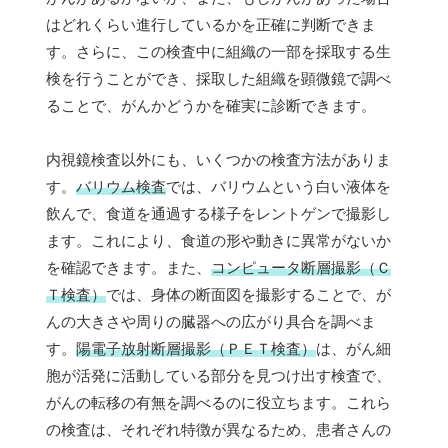
はどれくらい進行しているかを正確に判断できま
す。さらに、この検査中に組織の一部を採取する生
検を行うことができ、採取した組織を顕微鏡で調べ
ることで、がんかどうかを確実に診断できます。
内視鏡検査以外にも、いくつかの検査方法がありま
す。
バリウム検査
では、バリウムという白い液体を
飲んで、食道を通過する様子をレントゲンで撮影し
ます。これにより、食道の形や動きに異常がないか
を確認できます。また、
コンピュータ断層撮影（Ｃ
Ｔ検査）
では、身体の断面図を撮影することで、が
んの大きさや周りの臓器への広がり具合を調べま
す。
陽電子放射断層撮影（ＰＥＴ検査）
は、がん細
胞が活発に活動している部分を見つけ出す検査で、
がんの転移の有無を調べるのに役立ちます。これら
の検査は、それぞれ特徴が異なるため、患者さんの