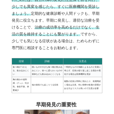
少しでも異変を感じたら、すぐに医療機関を受診し
ましょう。
定期的な健康診断や人間ドックも、早期
発見に役立ちます。早期に発見し、適切な治療を受
けることで、
治療の成功率を高めるだけでなく、生
活の質を維持することにも繋がります。
ですから、
少しでも気になる症状がある場合は、ためらわずに
専門医に相談することをお勧めします。
症状
詳細
注意点
食べ物がつかえ
固いものや大きな食べ物が飲み込
一時的なものや加齢によるものと安易に
る、飲み込みにく
みにくい、徐々に柔らかいものや
考えず、症状が繰り返し起こる場合や悪
い
液体なども飲み込みにくくなる
化する場合は医療機関を受診
胸の痛みや違和
複数の症状が同時に現れたり、長期間続
感、げっぷ、吐き
他の病気でも起こりうる症状
く場合は注意。特に喫煙や飲酒の習慣が
気、食欲不振、体
ある方はリスクが高いので注意が必要
重減少
早期発見の重要性