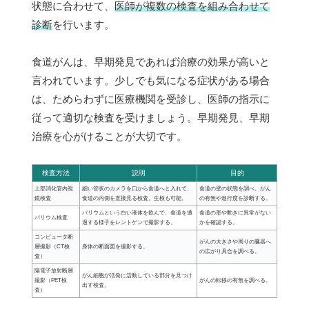
状態に合わせて、
医師が複数の検査を組み合わせて
診断
を行います。
食道がんは、早期発見であれば治療の効果が高いと
言われています。少しでも気になる症状がある場合
は、ためらわずに医療機関を受診し、医師の指示に
従って適切な検査を受けましょう。早期発見、早期
治療を心がけることが大切です。
検査方法
説明
目的
上部消化管内視
細い管状のカメラを口から食道へと入れて、
食道の壁の状態を調べ、がん
鏡検査
食道の内側を直接見る検査。生検も可能。
の有無や進行度を診断する。
バリウムという白い液体を飲んで、食道を通
食道の形や動きに異常がない
バリウム検査
過する様子をレントゲンで撮影する。
かを確認する。
コンピュータ断
がんの大きさや周りの臓器へ
層撮影（CT検
身体の断面図を撮影する。
の広がり具合を調べる。
査）
陽電子放射断層
がん細胞が活発に活動している部分を見つけ
撮影（PET検
がんの転移の有無を調べる。
出す検査。
査）