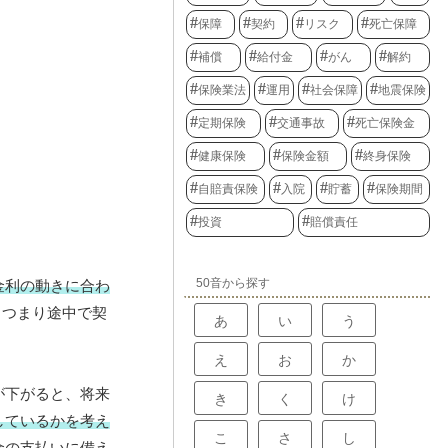
保障
契約
リスク
死亡保障
補償
給付金
がん
解約
保険業法
運用
社会保障
地震保険
定期保険
交通事故
死亡保険金
健康保険
保険金額
終身保険
自賠責保険
入院
貯蓄
保険期間
投資
賠償責任
50音から探す
金利の動きに合わ
、つまり途中で契
あ
い
う
え
お
か
が下がると、将来
き
く
け
しているかを考え
こ
さ
し
金の支払いに備え