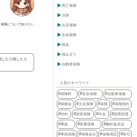
死亡保険
法律
保険について知りたい
火災保険
生命保険
税金
積み立て
損したり得したり
自動車保険
人気のキーワード
保険料
生命保険
自動車保険
保険金
火災保険
保険
保険契約
特約
損害保険
年金
損害賠償
事故
医療保険
解約返戻金
車両保険
保険会社
保険用語
割引