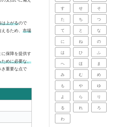
す
せ
そ
た
ち
つ
格は上がる
ので
て
と
な
与えるため、
市場
に
ね
の
は
ひ
ふ
まに保障を提供す
るために必要な、
へ
ほ
ま
べき重要な点で
み
む
め
も
や
ゆ
よ
ら
り
る
れ
ろ
わ