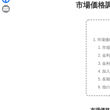
d
市場価格
i
F
i
n
a
t
E
e
c
m
e
a
b
市場価
i
o
市場
l
o
金利
k
金利
加入
長期
他の