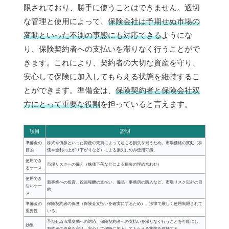
限されており、勝手に使うことはできません。適切
な管理と使用によって、
保険会社は予期せぬ市場の
変動といった不測の事態にも対応できる
ようにな
り、保険契約者への支払いを滞りなく行うことがで
きます。これにより、契約者の大切な資産を守り、
安心して保険に加入してもらえる状態を維持するこ
とができます。準備金は、
保険契約者と保険会社双
方にとって重要な役割
を担っていると言えます。
項目
説明
準備金の
株式や債券といった資産の売買によって起こる損失を補うため。市場価格の変動（株
目的
価や金利の上がり下がりなど）による損失にのみ使用可能。
使用でき
市場リスクへの備え（株価下落などによる損失の埋め合わせ）
るケース
使用でき
新事業への投資、役員報酬の支払い、備品・事務所の購入など、市場リスク以外の目
ないケー
的
ス
準備金の
保険契約者の保護（保険金支払いを確実にするため）。法律で厳しく使用制限されて
重要性
いる。
予期せぬ市場変動への対応、保険契約者への支払いを滞りなく行うことを可能にし、
効果
契約者の資産を守り、安心して保険に加入してもらえる状態を維持する。