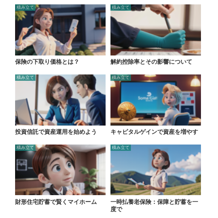
積み立て
積み立て
保険の下取り価格とは？
解約控除率とその影響について
積み立て
積み立て
投資信託で資産運用を始めよう
キャピタルゲインで資産を増やす
積み立て
積み立て
財形住宅貯蓄で賢くマイホーム
一時払養老保険：保障と貯蓄を一
度で