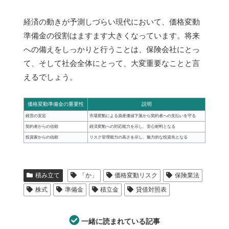
経済の動きが予測しづらい現代において、価格変動
準備金の役割はますます大きくなっています。将来
への備えをしっかりと行うことは、保険会社にとっ
て、そして社会全体にとって、大変重要なことと言
えるでしょう。
価格変動準備金の重要性
説明
経営の安定
市場変動による資産価値下落から契約者への支払いを守る
契約者からの信頼
経済変動への対応能力を示し、安心材料となる
投資家からの信頼
リスク管理能力の高さを示し、魅力的な投資先となる
積み立て
「か」
価格変動リスク
保険業法
株式
準備金
積立金
貸借対照表
一緒に読まれている記事