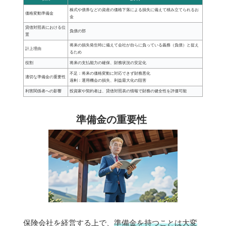
株式や債券などの資産の価格下落による損失に備えて積み立てられるお
価格変動準備金
金
貸借対照表における位
負債の部
置
将来の損失発生時に備えて会社が自らに負っている義務（負債）と捉え
計上理由
るため
役割
将来の支払能力の確保、財務状況の安定化
不足：将来の価格変動に対応できず財務悪化
適切な準備金の重要性
過剰：運用機会の損失、利益最大化の阻害
利害関係者への影響
投資家や契約者は、貸借対照表の情報で財務の健全性を評価可能
準備金の重要性
保険会社を経営する上で、
準備金を持つことは大変