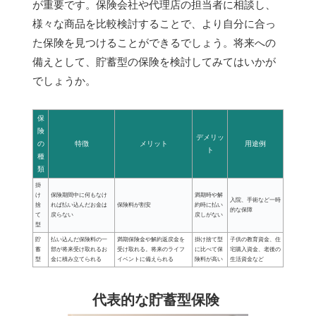
が重要です。保険会社や代理店の担当者に相談し、
様々な商品を比較検討することで、より自分に合っ
た保険を見つけることができるでしょう。将来への
備えとして、貯蓄型の保険を検討してみてはいかが
でしょうか。
保
険
デメリッ
の
特徴
メリット
用途例
ト
種
類
掛
け
保険期間中に何もなけ
満期時や解
入院、手術など一時
捨
れば払い込んだお金は
保険料が割安
約時に払い
的な保障
て
戻らない
戻しがない
型
貯
払い込んだ保険料の一
満期保険金や解約返戻金を
掛け捨て型
子供の教育資金、住
蓄
部が将来受け取れるお
受け取れる。将来のライフ
に比べて保
宅購入資金、老後の
型
金に積み立てられる
イベントに備えられる
険料が高い
生活資金など
代表的な貯蓄型保険