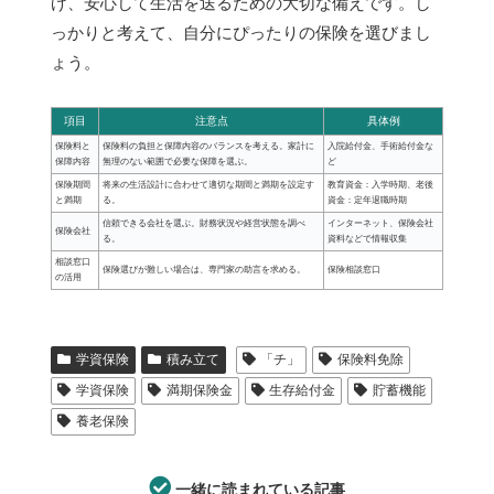
げ、安心して生活を送るための大切な備えです。し
っかりと考えて、自分にぴったりの保険を選びまし
ょう。
項目
注意点
具体例
保険料と
保険料の負担と保障内容のバランスを考える。家計に
入院給付金、手術給付金な
保障内容
無理のない範囲で必要な保障を選ぶ。
ど
保険期間
将来の生活設計に合わせて適切な期間と満期を設定す
教育資金：入学時期、老後
と満期
る。
資金：定年退職時期
信頼できる会社を選ぶ。財務状況や経営状態を調べ
インターネット、保険会社
保険会社
る。
資料などで情報収集
相談窓口
保険選びが難しい場合は、専門家の助言を求める。
保険相談窓口
の活用
学資保険
積み立て
「チ」
保険料免除
学資保険
満期保険金
生存給付金
貯蓄機能
養老保険
一緒に読まれている記事