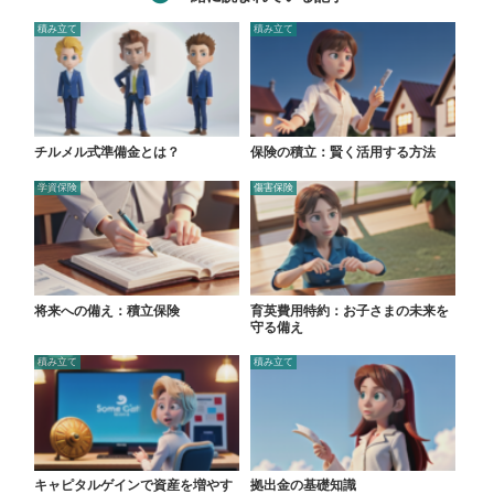
積み立て
積み立て
チルメル式準備金とは？
保険の積立：賢く活用する方法
学資保険
傷害保険
将来への備え：積立保険
育英費用特約：お子さまの未来を
守る備え
積み立て
積み立て
キャピタルゲインで資産を増やす
拠出金の基礎知識