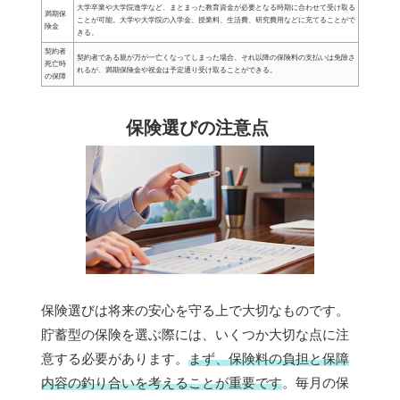
大学卒業や大学院進学など、まとまった教育資金が必要となる時期に合わせて受け取る
満期保
ことが可能。大学や大学院の入学金、授業料、生活費、研究費用などに充てることがで
険金
きる。
契約者
契約者である親が万が一亡くなってしまった場合、それ以降の保険料の支払いは免除さ
死亡時
れるが、満期保険金や祝金は予定通り受け取ることができる。
の保障
保険選びの注意点
保険選びは将来の安心を守る上で大切なものです。
貯蓄型の保険を選ぶ際には、いくつか大切な点に注
意する必要があります。
まず、保険料の負担と保障
内容の釣り合いを考えることが重要です
。毎月の保