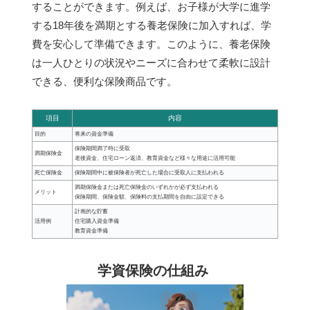
することができます。例えば、お子様が大学に進学
する18年後を満期とする養老保険に加入すれば、学
費を安心して準備できます。このように、養老保険
は一人ひとりの状況やニーズに合わせて柔軟に設計
できる、便利な保険商品です。
項目
内容
目的
将来の資金準備
保険期間満了時に受取
満期保険金
老後資金、住宅ローン返済、教育資金など様々な用途に活用可能
死亡保険金
保険期間中に被保険者が死亡した場合に受取人に支払われる
満期保険金または死亡保険金のいずれかが必ず支払われる
メリット
保険期間、保険金額、保険料の支払期間を自由に設定できる
計画的な貯蓄
活用例
住宅購入資金準備
教育資金準備
学資保険の仕組み