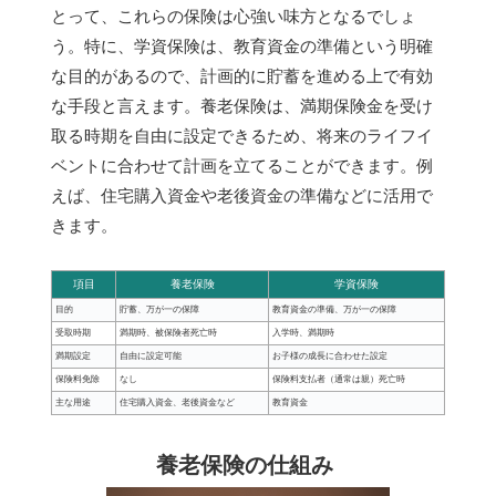
とって、これらの保険は心強い味方となるでしょ
う。特に、学資保険は、教育資金の準備という明確
な目的があるので、計画的に貯蓄を進める上で有効
な手段と言えます。養老保険は、満期保険金を受け
取る時期を自由に設定できるため、将来のライフイ
ベントに合わせて計画を立てることができます。例
えば、住宅購入資金や老後資金の準備などに活用で
きます。
項目
養老保険
学資保険
目的
貯蓄、万が一の保障
教育資金の準備、万が一の保障
受取時期
満期時、被保険者死亡時
入学時、満期時
満期設定
自由に設定可能
お子様の成長に合わせた設定
保険料免除
なし
保険料支払者（通常は親）死亡時
主な用途
住宅購入資金、老後資金など
教育資金
養老保険の仕組み